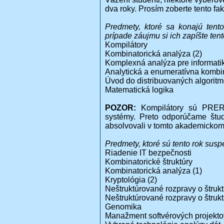
dva roky. Prosím zoberte tento f
Predmety, ktoré sa konajú tent
prípade záujmu si ich zapíšte tent
Kompilátory
Kombinatorická analýza (2)
Komplexná analýza pre informati
Analytická a enumeratívna kombi
Úvod do distribuovaných algorit
Matematická logika
POZOR:
Kompilátory sú PRERE
systémy. Preto odporúčame štud
absolvovali v tomto akademickom
Predmety, ktoré sú tento rok sus
Riadenie IT bezpečnosti
Kombinatorické štruktúry
Kombinatorická analýza (1)
Kryptológia (2)
Neštruktúrované rozpravy o štrukt
Neštruktúrované rozpravy o štrukt
Genomika
Manažment softvérových projekto