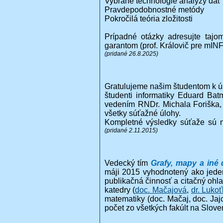
Vybrané technológie analýzy dát
Pravdepodobnostné metódy
Pokročilá teória zložitosti
Prípadné otázky adresujte tajom
garantom (prof. Královič pre mINF
(pridané 26.8.2025)
Gratulujeme našim študentom k 
študenti informatiky Eduard Bat
vedením RNDr. Michala Foriška, Ph
všetky súťažné úlohy.
Kompletné výsledky súťaže sú 
(pridané 2.11.2015)
Vedecký tím
Grafy, mapy a iné 
máji 2015 vyhodnotený ako jeden
publikačná činnosť a citačný ohla
katedry (
doc. Mačajová
,
dr. Luko
matematiky (doc. Mačaj, doc. Ja
počet zo všetkých fakúlt na Slove