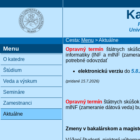
Ka
Univ
Cesta:
Menu
> Aktuálne
Menu
Opravný termín
štátnych skúšo
informatiky (INF a mINF (zamera
O katedre
potrebné odovzdať
Štúdium
elektronickú verziu
do
5.8
Veda a výskum
(pridané 15.7.2026)
Semináre
Opravný termín
štátnych skúšok
Zamestnanci
mINF (zameranie dátová veda) 
Aktuálne
Zmeny v bakalárskom a magist
Vážení študenti, niektoré výbero