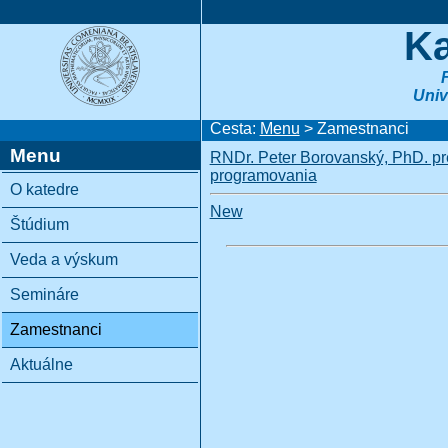
Ka
Univ
Cesta:
Menu
> Zamestnanci
Menu
RNDr. Peter Borovanský, PhD. pr
programovania
O katedre
New
Štúdium
Veda a výskum
Semináre
Zamestnanci
Aktuálne