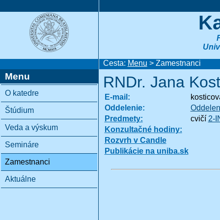
Ka
Univ
Cesta:
Menu
> Zamestnanci
Menu
RNDr. Jana Kost
O katedre
E-mail:
kostico
Oddelenie:
Oddelen
Štúdium
Predmety:
cvičí
2-I
Veda a výskum
Konzultačné hodiny:
Rozvrh v Candle
Semináre
Publikácie na uniba.sk
Zamestnanci
Aktuálne