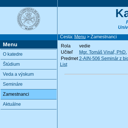
Ka
Univ
Cesta:
Menu
> Zamestnanci
Menu
Rola
vedie
Učiteľ
Mgr. Tomáš Vinař, PhD.
O katedre
Predmet
2-AIN-506 Seminár z bio
Štúdium
List
Veda a výskum
Semináre
Zamestnanci
Aktuálne